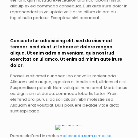
veniam, quis nostrud exercitation ullamco laboris nisi ut
aliquip ex ea commodo consequat. Duis aute irure dolor in
reprehenderit in voluptate velit esse cillum dolore eu
fugiat nulla pariatur. Excepteur sint occaecat.
Consectetur adipisicing elit, sed do eiusmod
tempor incididunt ut labore et dolore magna
aliqua. Ut enim ad minim veniam, quis nostrud
exercitation ullamco. Ut enim ad minim aute irure
dolor.
Phasellus sit amet nunc sed leo convallis malesuada.
Aliquam justo augue, egestas et iaculis sed, ultrices et nisi.
Suspendisse potenti. Nam volutpat nunc amet. Morbi lacus
ex, dignissim et dui eu, commodo lobortis tortor! Proin
eleifend orci purus, ac sollicitudin nibh molestie sed.
Aliquam erat volutpat. Duis posuere beatae vitae dicta
sunt explicabo.
Donec eleifend in metus
malesuada sem a massa