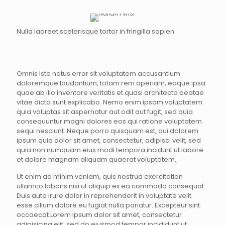
Nulla laoreet scelerisque tortor in fringilla sapien
Omnis iste natus error sit voluptatem accusantium
doloremque laudantium, totam rem aperiam, eaque ipsa
quae ab illo inventore veritatis et quasi architecto beatae
vitae dicta sunt explicabo. Nemo enim ipsam voluptatem
quia voluptas sit aspernatur aut odit aut fugit, sed quia
consequuntur magni dolores eos qui ratione voluptatem
sequi nesciunt. Neque porro quisquam est, qui dolorem
ipsum quia dolor sit amet, consectetur, adipisci velit, sed
quia non numquam eius modi tempora incidunt ut labore
et dolore magnam aliquam quaerat voluptatem.
Ut enim ad minim veniam, quis nostrud exercitation
ullamco laboris nisi ut aliquip ex ea commodo consequat.
Duis aute irure dolor in reprehenderit in voluptate velit
esse cillum dolore eu fugiat nulla pariatur. Excepteur sint
occaecat.Lorem ipsum dolor sit amet, consectetur
adipisicing elit, sed do eiusmod tempor incididunt ut