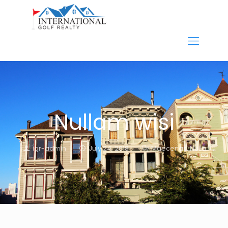
Nullam wisi
igr-admin
July 24, 2018
Maecenas
,
Nulla